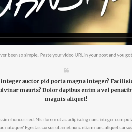
ver been so simple.. Paste your video URL in your post and you got 
t integer auctor pid porta magna integer? Facilis
pulvinar mauris? Dolor dapibus enim a vel penatib
magnis aliquet!
issim rhoncus sed. Nisi lorem ut ac adipiscing nunc integer cum pulvi
 ac natoque? Egestas cursus ut amet nunc etiam nunc aliquet cursu