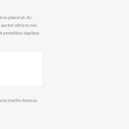
rices placerat. Ac
auctor ultrices nisi
sit penatibus dapibus
oncus mattis rhoncus