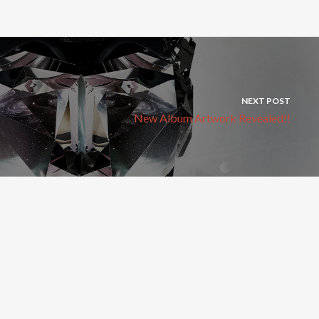
NEXT POST
New Album Artwork Revealed!!