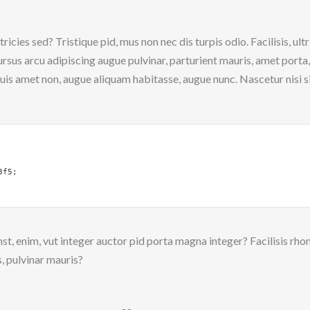
ricies sed? Tristique pid, mus non nec dis turpis odio. Facilisis, ult
ursus arcu adipiscing augue pulvinar, parturient mauris, amet porta, 
 duis amet non, augue aliquam habitasse, augue nunc. Nascetur nisi 
f5;

st, enim, vut integer auctor pid porta magna integer? Facilisis rh
s, pulvinar mauris?