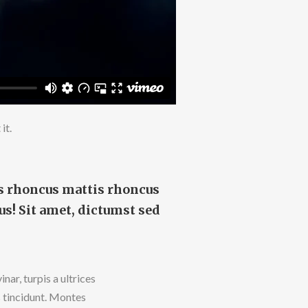
it.
is rhoncus mattis rhoncus
us! Sit amet, dictumst sed
nar, turpis a ultrices
s tincidunt. Montes