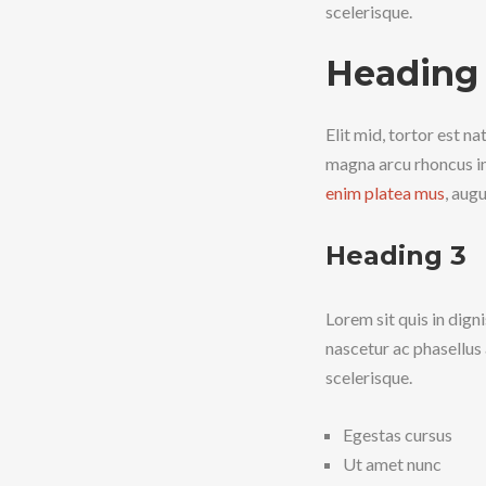
scelerisque.
Heading
Elit mid, tortor est na
magna arcu rhoncus in
enim platea mus
, aug
Heading 3
Lorem sit quis in dign
nascetur ac phasellus
scelerisque.
Egestas cursus
Ut amet nunc