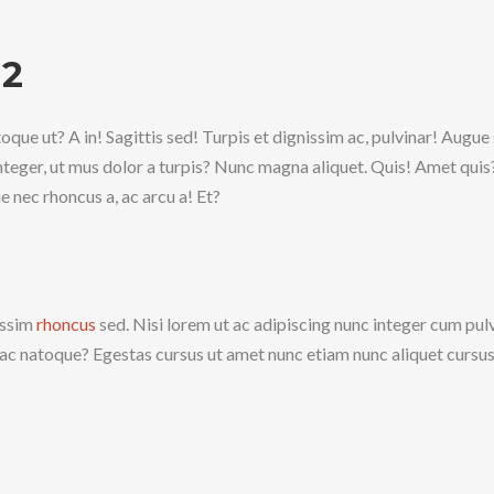
 2
toque ut? A in! Sagittis sed! Turpis et dignissim ac, pulvinar! Augue s
teger, ut mus dolor a turpis? Nunc magna aliquet. Quis! Amet quis?
ue nec rhoncus a, ac arcu a! Et?
issim
rhoncus
sed. Nisi lorem ut ac adipiscing nunc integer cum pulvi
 ac natoque? Egestas cursus ut amet nunc etiam nunc aliquet cursu