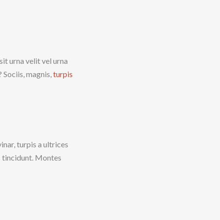
it urna velit vel urna
 Sociis, magnis,
turpis
nar, turpis a ultrices
s tincidunt. Montes