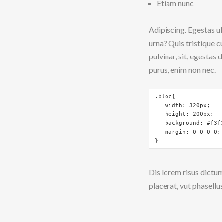
Etiam nunc
Adipiscing. Egestas ult
urna? Quis tristique c
pulvinar, sit, egestas
purus, enim non nec.
.bloc{

   width: 320px;

   height: 200px;

   background: #f3f3
   margin: 0 0 0 0;

}
Dis lorem risus dictum
placerat, vut phasellu