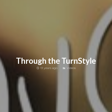
Through the TurnStyle
13 years ago
Videos